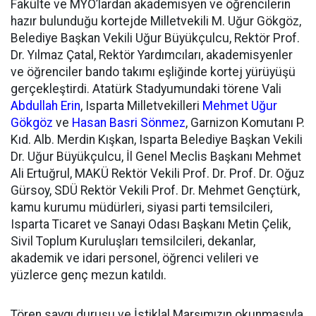
Fakülte ve MYO’lardan akademisyen ve öğrencilerin
hazır bulunduğu kortejde Milletvekili M. Uğur Gökgöz,
Belediye Başkan Vekili Uğur Büyükçulcu, Rektör Prof.
Dr. Yılmaz Çatal, Rektör Yardımcıları, akademisyenler
ve öğrenciler bando takımı eşliğinde kortej yürüyüşü
gerçekleştirdi. Atatürk Stadyumundaki törene Vali
Abdullah Erin
, Isparta Milletvekilleri
Mehmet Uğur
Gökgöz
ve
Hasan Basri Sönmez
, Garnizon Komutanı P.
Kıd. Alb. Merdin Kışkan, Isparta Belediye Başkan Vekili
Dr. Uğur Büyükçulcu, İl Genel Meclis Başkanı Mehmet
Ali Ertuğrul, MAKÜ Rektör Vekili Prof. Dr. Prof. Dr. Oğuz
Gürsoy, SDÜ Rektör Vekili Prof. Dr. Mehmet Gençtürk,
kamu kurumu müdürleri, siyasi parti temsilcileri,
Isparta Ticaret ve Sanayi Odası Başkanı Metin Çelik,
Sivil Toplum Kuruluşları temsilcileri, dekanlar,
akademik ve idari personel, öğrenci velileri ve
yüzlerce genç mezun katıldı.
Tören saygı duruşu ve İstiklal Marşımızın okunmasıyla