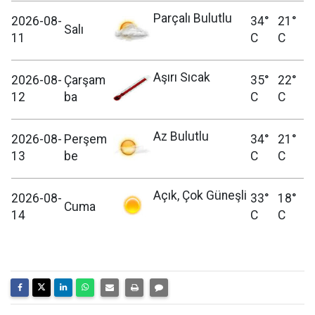
Parçalı Bulutlu
2026-08-
34°
21°
Salı
11
C
C
Aşırı Sıcak
2026-08-
Çarşam
35°
22°
12
ba
C
C
Az Bulutlu
2026-08-
Perşem
34°
21°
13
be
C
C
Açık, Çok Güneşli
2026-08-
33°
18°
Cuma
14
C
C