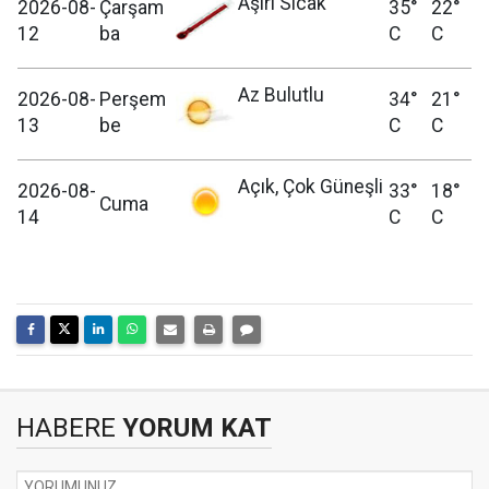
Aşırı Sıcak
2026-08-
Çarşam
35°
22°
12
ba
C
C
Az Bulutlu
2026-08-
Perşem
34°
21°
13
be
C
C
Açık, Çok Güneşli
2026-08-
33°
18°
Cuma
14
C
C
HABERE
YORUM KAT