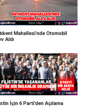
tıkent Mahallesi'nde Otomobil
ev Aldı
istin İçin 6 Parti'den Açılama