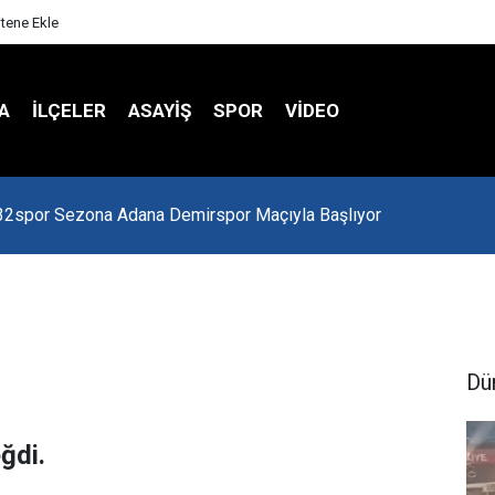
itene Ekle
A
İLÇELER
ASAYİŞ
SPOR
VIDEO
 Kredi Batağında
Dü
ğdi.