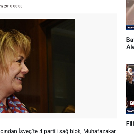
im 2010 00:00
Ba
Al
Fil
rdından İsveç'te 4 partili sağ blok, Muhafazakar