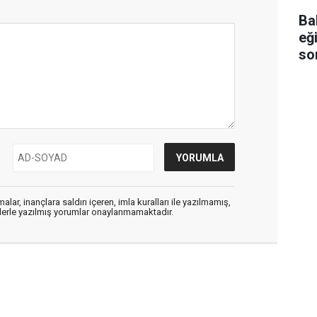
Ba
eğ
so
alar, inançlara saldırı içeren, imla kuralları ile yazılmamış,
flerle yazılmış yorumlar onaylanmamaktadır.