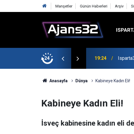
Manşetler
Günün Haberleri
Arşiv
S
ISPART
mirspor Maçıyla Başlıyor
24
19:22
Isparta
Anasayfa
Dünya
Kabineye Kadın Eli!
Kabineye Kadın Eli!
İsveç kabinesine kadın eli de