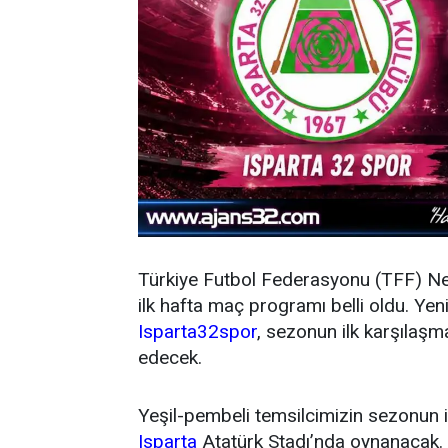
Türkiye Futbol Federasyonu (TFF) N
ilk hafta maç programı belli oldu. Y
Isparta32spor
, sezonun ilk karşıla
edecek.
Yeşil-pembeli temsilcimizin sezonun 
Isparta
Atatürk Stadı’nda oynanacak.