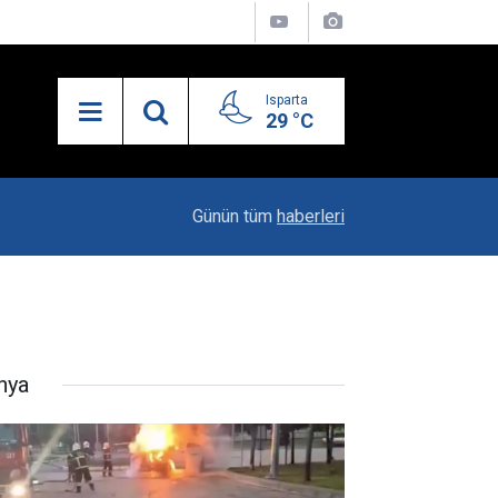
Isparta
29 °C
19:20
Vali Erin: Bu İşin Kenarında Olanlara Bile Bu M
Günün tüm
haberleri
nya