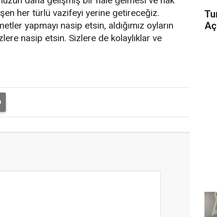
müzün daha gelişmiş bir hale gelmesi ve hak
üşen her türlü vazifeyi yerine getireceğiz.
Tu
Aç
tler yapmayı nasip etsin, aldığımız oyların
zlere nasip etsin. Sizlere de kolaylıklar ve