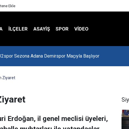
itene Ekle
A
İLÇELER
ASAYİŞ
SPOR
VIDEO
 Kredi Batağında
 Ziyaret
iyaret
Si
i Erdoğan, il genel meclisi üyeleri,