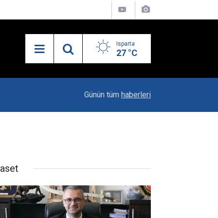
Isparta
27 °C
19:20
Vali Erin: Bu İşin Kenarında Olanlara Bile Bu M
Günün tüm
haberleri
yaset