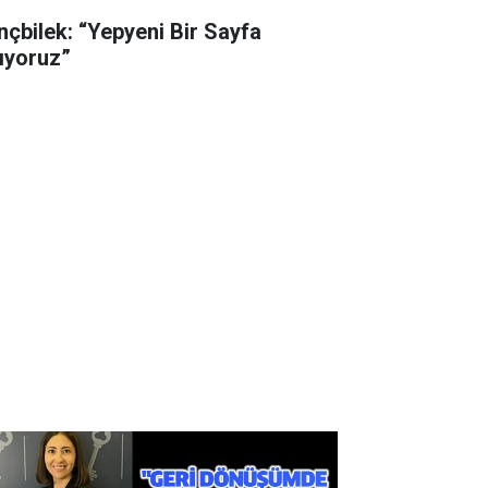
nçbilek: “Yepyeni Bir Sayfa
ıyoruz”