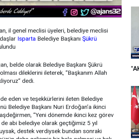
 il genel meclisi üyeleri, belediye meclisi
ndaşlar
Isparta
Belediye Başkanı
Şükrü
ulundu
an, belde olarak Belediye Başkanı Şükrü
"A
lması dileklerini ileterek, “Başkanım Allah
kliyoruz” dedi.
e eden ve teşekkürlerini ileten Belediye
ü Belediye Başkanı Nuri Erdoğan’a ikinci
 Başdeğirmen, “Yeni dönemde ikinci kez görev
r de abi belediye olarak geçtiğimiz 5 yıl
nduysak, destek verdiysek bundan sonraki