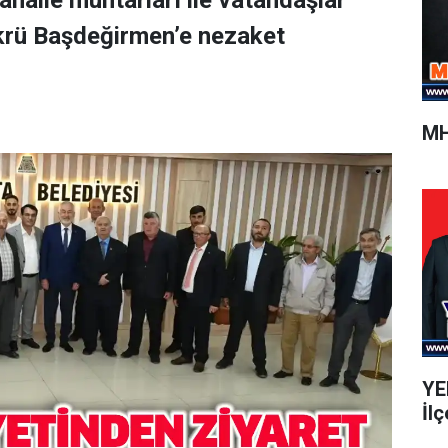
ahalle muhtarları ile vatandaşlar
krü Başdeğirmen’e nezaket
MH
YEN
İlç