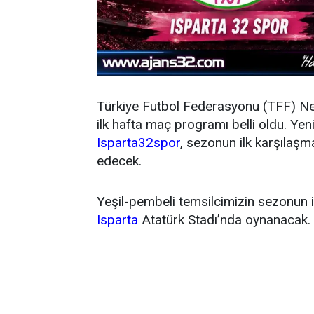
Türkiye Futbol Federasyonu (TFF) N
ilk hafta maç programı belli oldu. Y
Isparta32spor
, sezonun ilk karşıla
edecek.
Yeşil-pembeli temsilcimizin sezonun 
Isparta
Atatürk Stadı’nda oynanacak.