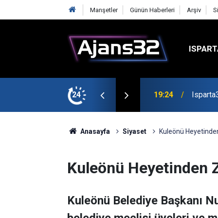
Manşetler
Günün Haberleri
Arşiv
S
ISPART
mirspor Maçıyla Başlıyor
24
19:22
Isparta
Anasayfa
Siyaset
Kuleönü Heyetinden
Kuleönü Heyetinden Z
Kuleönü Belediye Başkanı Nur