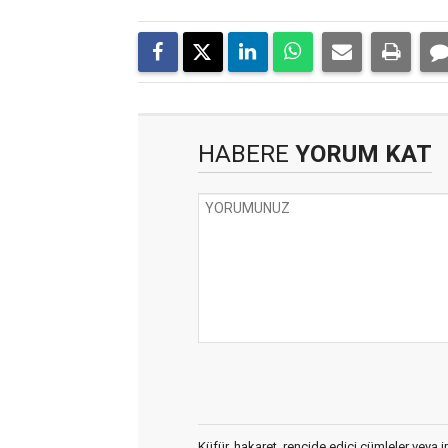
HABERE
YORUM KAT
Küfür, hakaret, rencide edici cümleler veya im