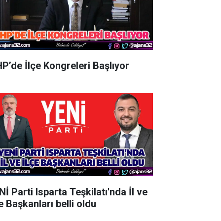
P’de İlçe Kongreleri Başlıyor
İ Parti Isparta Teşkilatı'nda İl ve
e Başkanları belli oldu