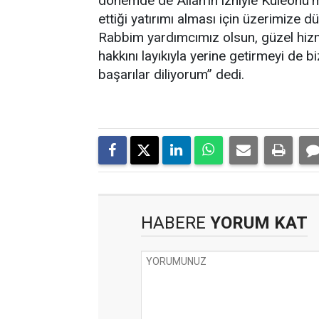
dönemde de Allah’ın izniyle Kuleönü’
ettiği yatırımı alması için üzerimize d
Rabbim yardımcımız olsun, güzel hizme
hakkını layıkıyla yerine getirmeyi de bi
başarılar diliyorum” dedi.
HABERE
YORUM KAT