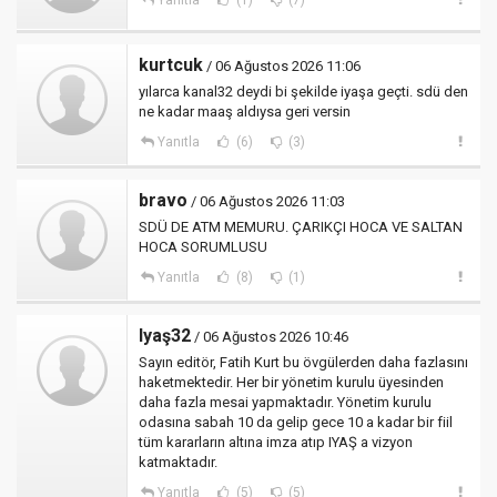
Yanıtla
(1)
(7)
kurtcuk
/ 06 Ağustos 2026 11:06
yılarca kanal32 deydi bi şekilde iyaşa geçti. sdü den
ne kadar maaş aldıysa geri versin
Yanıtla
(6)
(3)
bravo
/ 06 Ağustos 2026 11:03
SDÜ DE ATM MEMURU. ÇARIKÇI HOCA VE SALTAN
HOCA SORUMLUSU
Yanıtla
(8)
(1)
Iyaş32
/ 06 Ağustos 2026 10:46
Sayın editör, Fatih Kurt bu övgülerden daha fazlasını
haketmektedir. Her bir yönetim kurulu üyesinden
daha fazla mesai yapmaktadır. Yönetim kurulu
odasına sabah 10 da gelip gece 10 a kadar bir fiil
tüm kararların altına imza atıp IYAŞ a vizyon
katmaktadır.
Yanıtla
(5)
(5)