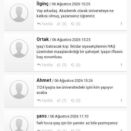
İlginç
/ 06 Ağustos 2026 15:25
Vay arkadaş. Akademik olarak üniversiteye ne
katkısı olmuş, yazarsanız öğreniriz.
Yanıtla
(6)
(0)
Ortak
/ 06 Ağustos 2026 15:25
Iyaş’ı batıracak kişi. İktidar siyasetçilerinin IYAŞ
üzerinden maaşlandırdığı bir şahsiyet. Iyaşın iflasını
baş sorumlusu.
Yanıtla
(5)
(0)
Ahmet
/ 06 Ağustos 2026 13:26
7/24 iyaşta ise üniversitedeki işini kim yapıyor
acaba
Yanıtla
(7)
(0)
şans
/ 06 Ağustos 2026 11:10
faih hoca iyaş için bir şanstır. az bile yazmışsınız