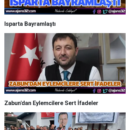
Isparta Bayramlaştı
Zabun'dan Eylemcilere Sert İfadeler