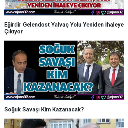
Eğirdir Gelendost Yalvaç Yolu Yeniden İhaleye
Çıkıyor
Soğuk Savaşı Kim Kazanacak?