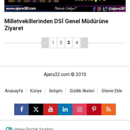
Milletvekillerinden DSİ Genel Müdürüne
Ziyaret
1
2
3
4
Ajans32.com © 2010
Anasayfa
Künye
İletişim
Gizlilik İlkeleri
Sitene Ekle
Haber Portalı Yazılımı