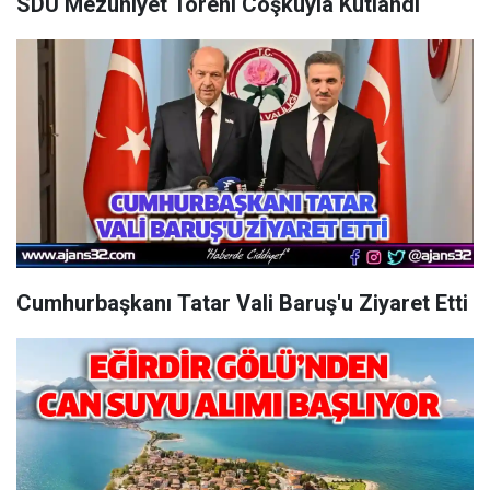
SDÜ Mezuniyet Töreni Coşkuyla Kutlandı
Cumhurbaşkanı Tatar Vali Baruş'u Ziyaret Etti