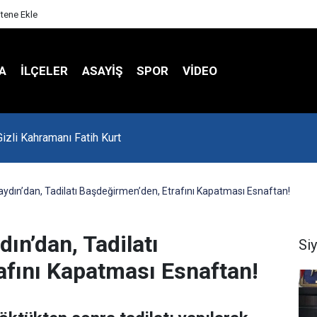
itene Ekle
A
İLÇELER
ASAYİŞ
SPOR
VIDEO
'da Asker Eğlencesinde Kavga Çıktı
aydın’dan, Tadilatı Başdeğirmen’den, Etrafını Kapatması Esnaftan!
ın’dan, Tadilatı
Si
afını Kapatması Esnaftan!