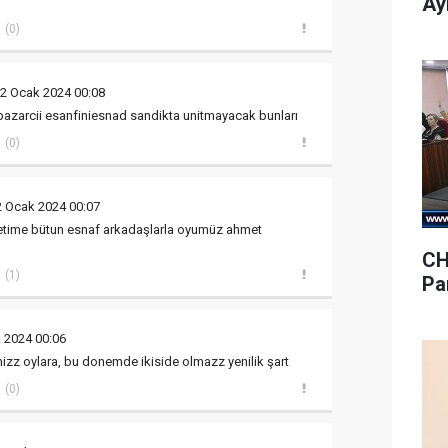
Ay
(0)
22 Ocak 2024 00:08
er pazarcii esanfiniesnad sandikta unitmayacak bunları
(0)
2 Ocak 2024 00:07
etime bütun esnaf arkadaşlarla oyumüz ahmet
CH
(1)
Pa
 2024 00:06
mizz oylara, bu donemde ikiside olmazz yenilik şart
(0)