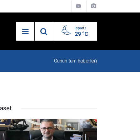
Isparta
29 °C
21:34
Uzaktan Hasta Değerlendirme Sistemi İle Yeni
Günün tüm
haberleri
yaset