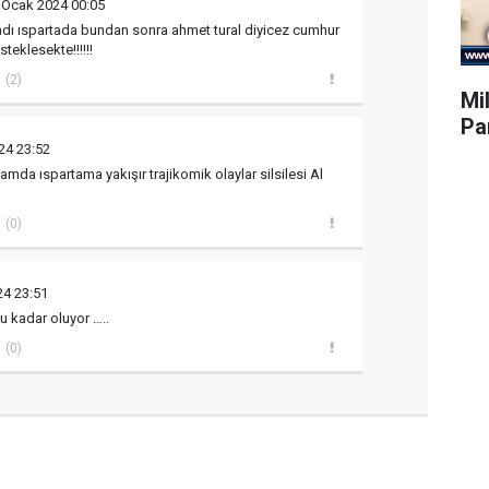
 Ocak 2024 00:05
dı ıspartada bundan sonra ahmet tural diyicez cumhur
teklesekte!!!!!!
(2)
Mil
Par
24 23:52
amda ıspartama yakışır trajikomik olaylar silsilesi Al
(0)
24 23:51
u kadar oluyor …..
(0)