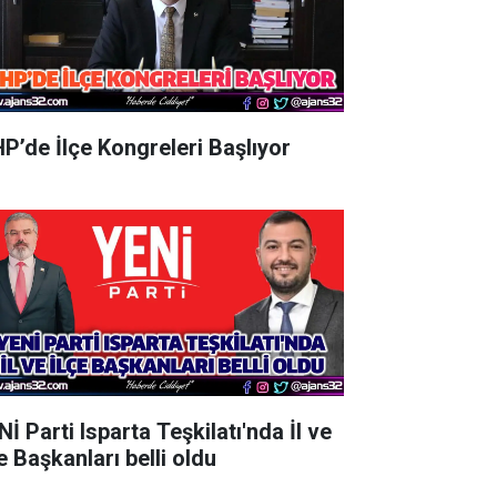
P’de İlçe Kongreleri Başlıyor
İ Parti Isparta Teşkilatı'nda İl ve
e Başkanları belli oldu