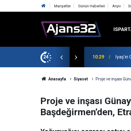
Manşetler
Günün Haberleri
Arşiv
S
ISPART
t
24
00:52
Isparta
Anasayfa
Siyaset
Proje ve inşası Gün
Proje ve inşası Günayd
Başdeğirmen’den, Etr