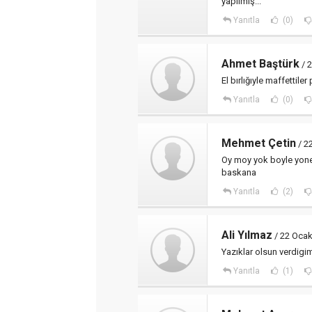
yapılmış...
Yanıtla
(0)
Ahmet Baştürk
/ 
El bırlığıyle maffettil
Yanıtla
(0)
Mehmet Çetin
/ 2
Oy moy yok boyle yon
baskana
Yanıtla
(2)
Ali Yılmaz
/ 22 Ocak
Yazıklar olsun verdigi
Yanıtla
(1)