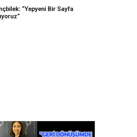
nçbilek: “Yepyeni Bir Sayfa
ıyoruz”