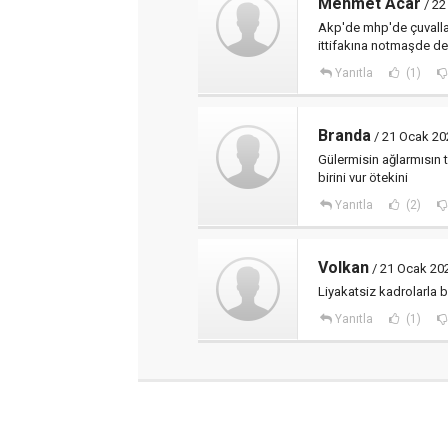
Mehmet Acar
/ 22
Akp'de mhp'de çuvalla
ittifakına notmaşde des
Yanıtla
(1)
Branda
/ 21 Ocak 20
Gülermisin ağlarmısın t
birini vur ötekini
Yanıtla
(2)
Volkan
/ 21 Ocak 20
Liyakatsiz kadrolarla b
Yanıtla
(1)