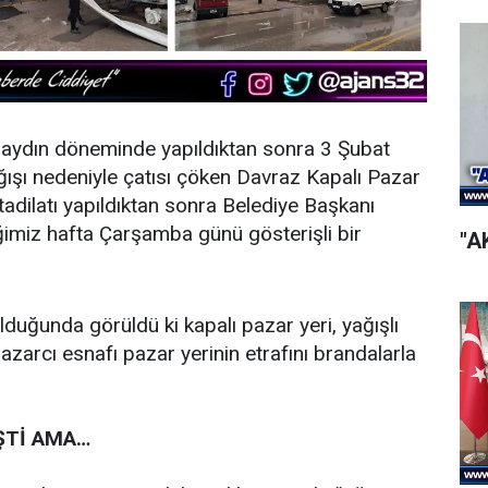
naydın döneminde yapıldıktan sonra 3 Şubat
ışı nedeniyle çatısı çöken Davraz Kapalı Pazar
tadilatı yapıldıktan sonra Belediye Başkanı
imiz hafta Çarşamba günü gösterişli bir
"A
duğunda görüldü ki kapalı pazar yeri, yağışlı
zarcı esnafı pazar yerinin etrafını brandalarla
ŞTİ AMA…