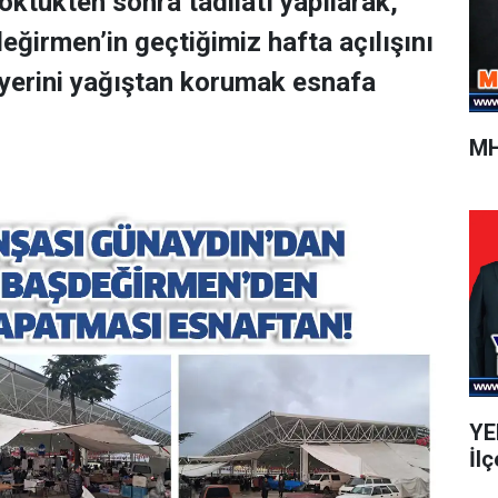
öktükten sonra tadilatı yapılarak,
ğirmen’in geçtiğimiz hafta açılışını
 yerini yağıştan korumak esnafa
MH
YEN
İlç