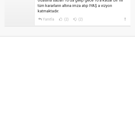
odasına sabah 10 da gelip gece 10 a kadar bir fiil
tüm kararların altına imza atıp IYAŞ a vizyon
katmaktadır.
Yanıtla
(2)
(2)