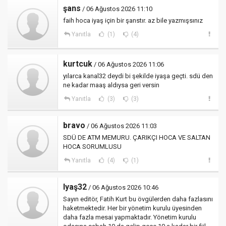
şans
/ 06 Ağustos 2026 11:10
faih hoca iyaş için bir şanstır. az bile yazmışsınız
Yanıtla
(1)
(4)
kurtcuk
/ 06 Ağustos 2026 11:06
yılarca kanal32 deydi bi şekilde iyaşa geçti. sdü den
ne kadar maaş aldıysa geri versin
Yanıtla
(3)
(3)
bravo
/ 06 Ağustos 2026 11:03
SDÜ DE ATM MEMURU. ÇARIKÇI HOCA VE SALTAN
HOCA SORUMLUSU
Yanıtla
(4)
(1)
Iyaş32
/ 06 Ağustos 2026 10:46
Sayın editör, Fatih Kurt bu övgülerden daha fazlasını
haketmektedir. Her bir yönetim kurulu üyesinden
daha fazla mesai yapmaktadır. Yönetim kurulu