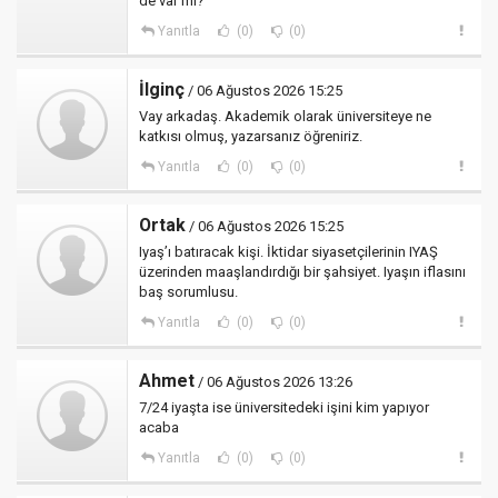
de var mı?
Yanıtla
(0)
(0)
İlginç
/ 06 Ağustos 2026 15:25
Vay arkadaş. Akademik olarak üniversiteye ne
katkısı olmuş, yazarsanız öğreniriz.
Yanıtla
(0)
(0)
Ortak
/ 06 Ağustos 2026 15:25
Iyaş’ı batıracak kişi. İktidar siyasetçilerinin IYAŞ
üzerinden maaşlandırdığı bir şahsiyet. Iyaşın iflasını
baş sorumlusu.
Yanıtla
(0)
(0)
Ahmet
/ 06 Ağustos 2026 13:26
7/24 iyaşta ise üniversitedeki işini kim yapıyor
acaba
Yanıtla
(0)
(0)