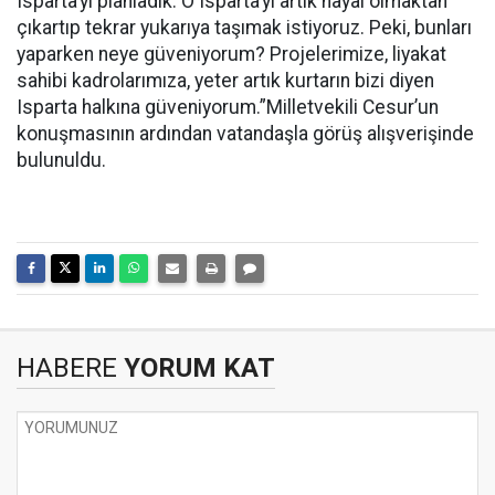
Isparta’yı planladık. O Isparta’yı artık hayal olmaktan
çıkartıp tekrar yukarıya taşımak istiyoruz. Peki, bunları
yaparken neye güveniyorum? Projelerimize, liyakat
sahibi kadrolarımıza, yeter artık kurtarın bizi diyen
Isparta halkına güveniyorum.”Milletvekili Cesur’un
konuşmasının ardından vatandaşla görüş alışverişinde
bulunuldu.
HABERE
YORUM KAT