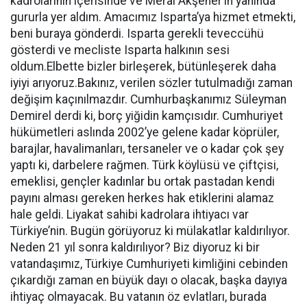
kadrolarının içerisinde ve Meral Akşener’in yanında
gururla yer aldım. Amacımız Isparta’ya hizmet etmekti,
beni buraya gönderdi. Isparta gerekli teveccühü
gösterdi ve mecliste Isparta halkının sesi
oldum.Elbette bizler birleşerek, bütünleşerek daha
iyiyi arıyoruz.Bakınız, verilen sözler tutulmadığı zaman
değişim kaçınılmazdır. Cumhurbaşkanımız Süleyman
Demirel derdi ki, borç yiğidin kamçısıdır. Cumhuriyet
hükümetleri aslında 2002’ye gelene kadar köprüler,
barajlar, havalimanları, tersaneler ve o kadar çok şey
yaptı ki, darbelere rağmen. Türk köylüsü ve çiftçisi,
emeklisi, gençler kadınlar bu ortak pastadan kendi
payını alması gereken herkes hak etiklerini alamaz
hale geldi. Liyakat sahibi kadrolara ihtiyacı var
Türkiye’nin. Bugün görüyoruz ki mülakatlar kaldırılıyor.
Neden 21 yıl sonra kaldırılıyor? Biz diyoruz ki bir
vatandaşımız, Türkiye Cumhuriyeti kimliğini cebinden
çıkardığı zaman en büyük dayı o olacak, başka dayıya
ihtiyaç olmayacak. Bu vatanın öz evlatları, burada