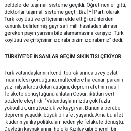
beldelerde taşımalı sisteme geçildi. Öğretmenler gitti,
doktorlar taşımalı sisteme geçti. Biz İYİ Parti olarak
Türk köylüsü ve çiftçisinin elde ettiği ürünlerden
kanunla belirlenmiş gayrisafi milli hasıladan alması
gereken payın yarısını bile alamamasına karşıyız. Türk
köylüsü ve çiftçisinin ızdırabı bizim ızdırabımız” dedi.
TÜRKİYE’DE İNSANLAR GEÇİM SIKINTISI ÇEKİYOR
Türk vatandaşlarının kendi topraklarında üvey evlat
muamelesi gördüğünü, mültecilere harcanan paranın
yüz milyarlarca doları aştığını, deprem afetinin nasıl
felakete dönüştüğünü anlatan Cesur, iktidarı sert
sözlerle eleştirdi; “Vatandaşlarımızda çok fazla
yoksulluk, umutsuzluk ve kaygı var. Bununla beraber
depremi yaşadık, büyük bir afet yaşandı. Ama bu afet
iktidarın yanlış politikaları nedeniyle felakete dönüştü.
Devletin kaynaklarının hele ki Kızılay gibi önemli bir