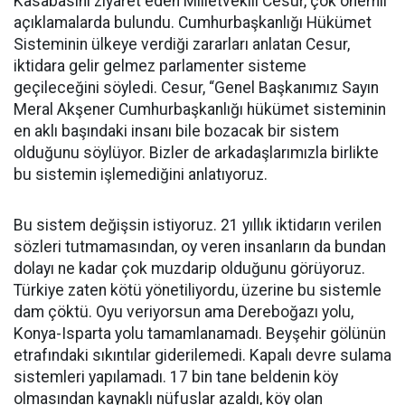
Kasabasını ziyaret eden Milletvekili Cesur, çok önemli
açıklamalarda bulundu. Cumhurbaşkanlığı Hükümet
Sisteminin ülkeye verdiği zararları anlatan Cesur,
iktidara gelir gelmez parlamenter sisteme
geçileceğini söyledi. Cesur, “Genel Başkanımız Sayın
Meral Akşener Cumhurbaşkanlığı hükümet sisteminin
en aklı başındaki insanı bile bozacak bir sistem
olduğunu söylüyor. Bizler de arkadaşlarımızla birlikte
bu sistemin işlemediğini anlatıyoruz.
Bu sistem değişsin istiyoruz. 21 yıllık iktidarın verilen
sözleri tutmamasından, oy veren insanların da bundan
dolayı ne kadar çok muzdarip olduğunu görüyoruz.
Türkiye zaten kötü yönetiliyordu, üzerine bu sistemle
dam çöktü. Oyu veriyorsun ama Dereboğazı yolu,
Konya-Isparta yolu tamamlanamadı. Beyşehir gölünün
etrafındaki sıkıntılar giderilemedi. Kapalı devre sulama
sistemleri yapılamadı. 17 bin tane beldenin köy
olmasından kaynaklı nüfuslar azaldı, köy olan