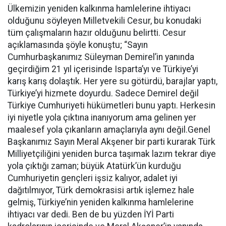
Ülkemizin yeniden kalkınma hamlelerine ihtiyacı
olduğunu söyleyen Milletvekili Cesur, bu konudaki
tüm çalışmaların hazır olduğunu belirtti. Cesur
açıklamasında şöyle konuştu; “Sayın
Cumhurbaşkanımız Süleyman Demirel’in yanında
geçirdiğim 21 yıl içerisinde Isparta’yı ve Türkiye’yi
karış karış dolaştık. Her yere su götürdü, barajlar yaptı,
Türkiye’yi hizmete doyurdu. Sadece Demirel değil
Türkiye Cumhuriyeti hükümetleri bunu yaptı. Herkesin
iyi niyetle yola çıktına inanıyorum ama gelinen yer
maalesef yola çıkanların amaçlarıyla aynı değil.Genel
Başkanımız Sayın Meral Akşener bir parti kurarak Türk
Milliyetçiliğini yeniden burca taşımak lazım tekrar diye
yola çıktığı zaman; büyük Atatürk’ün kurduğu
Cumhuriyetin gençleri işsiz kalıyor, adalet iyi
dağıtılmıyor, Türk demokrasisi artık işlemez hale
gelmiş, Türkiye’nin yeniden kalkınma hamlelerine
ihtiyacı var dedi. Ben de bu yüzden İYİ Parti