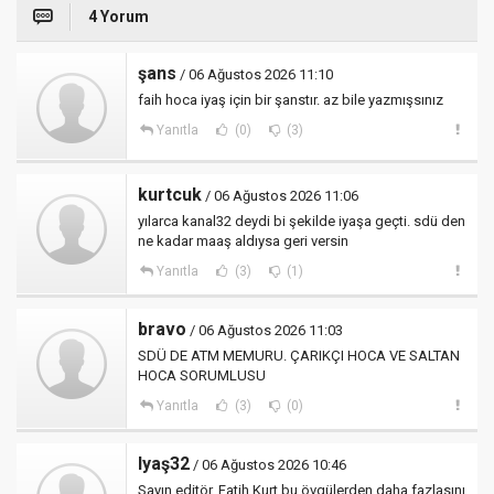
4 Yorum
şans
/ 06 Ağustos 2026 11:10
faih hoca iyaş için bir şanstır. az bile yazmışsınız
Yanıtla
(0)
(3)
kurtcuk
/ 06 Ağustos 2026 11:06
yılarca kanal32 deydi bi şekilde iyaşa geçti. sdü den
ne kadar maaş aldıysa geri versin
Yanıtla
(3)
(1)
bravo
/ 06 Ağustos 2026 11:03
SDÜ DE ATM MEMURU. ÇARIKÇI HOCA VE SALTAN
HOCA SORUMLUSU
Yanıtla
(3)
(0)
Iyaş32
/ 06 Ağustos 2026 10:46
Sayın editör, Fatih Kurt bu övgülerden daha fazlasını