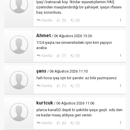
Iyaş’ı batıracak kişi. İktidar siyasetçilerinin IYAŞ
üzerinden maaşlandırdığı bir şahsiyet. Iyaşın iflasını
baş sorumlusu.
Yanıtla
(5)
(0)
Ahmet
/ 06 Ağustos 2026 13:26
7/24 iyaşta ise üniversitedeki işini kim yapıyor
acaba
Yanıtla
(7)
(0)
şans
/ 06 Ağustos 2026 11:10
faih hoca iyaş için bir şanstır. az bile yazmışsınız
Yanıtla
(1)
(7)
kurtcuk
/ 06 Ağustos 2026 11:06
yılarca kanal32 deydi bi şekilde iyaşa geçti. sdü den
ne kadar maaş aldıysa geri versin
Yanıtla
(6)
(3)