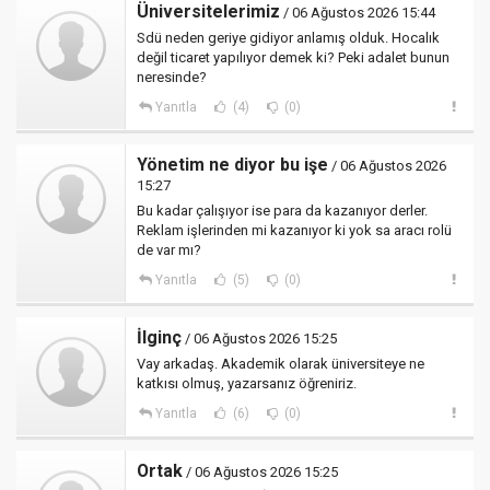
Üniversitelerimiz
/ 06 Ağustos 2026 15:44
Sdü neden geriye gidiyor anlamış olduk. Hocalık
değil ticaret yapılıyor demek ki? Peki adalet bunun
neresinde?
Yanıtla
(4)
(0)
Yönetim ne diyor bu işe
/ 06 Ağustos 2026
15:27
Bu kadar çalışıyor ise para da kazanıyor derler.
Reklam işlerinden mi kazanıyor ki yok sa aracı rolü
de var mı?
Yanıtla
(5)
(0)
İlginç
/ 06 Ağustos 2026 15:25
Vay arkadaş. Akademik olarak üniversiteye ne
katkısı olmuş, yazarsanız öğreniriz.
Yanıtla
(6)
(0)
Ortak
/ 06 Ağustos 2026 15:25