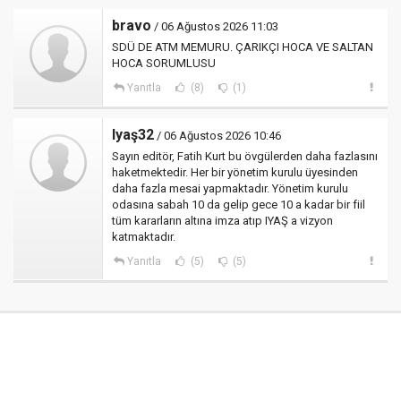
bravo
/ 06 Ağustos 2026 11:03
SDÜ DE ATM MEMURU. ÇARIKÇI HOCA VE SALTAN
HOCA SORUMLUSU
Yanıtla
(8)
(1)
Iyaş32
/ 06 Ağustos 2026 10:46
Sayın editör, Fatih Kurt bu övgülerden daha fazlasını
haketmektedir. Her bir yönetim kurulu üyesinden
daha fazla mesai yapmaktadır. Yönetim kurulu
odasına sabah 10 da gelip gece 10 a kadar bir fiil
tüm kararların altına imza atıp IYAŞ a vizyon
katmaktadır.
Yanıtla
(5)
(5)