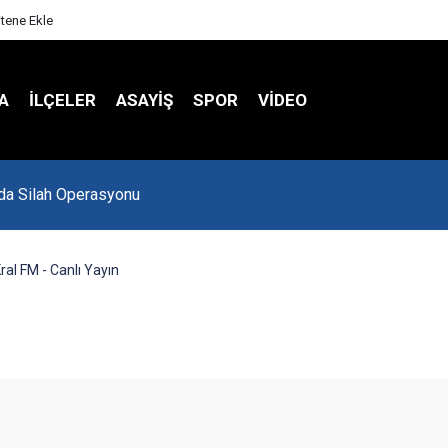
itene Ekle
A
İLÇELER
ASAYİŞ
SPOR
VIDEO
Spor Salonu Yeniden Yükseliyor
ral FM - Canlı Yayın