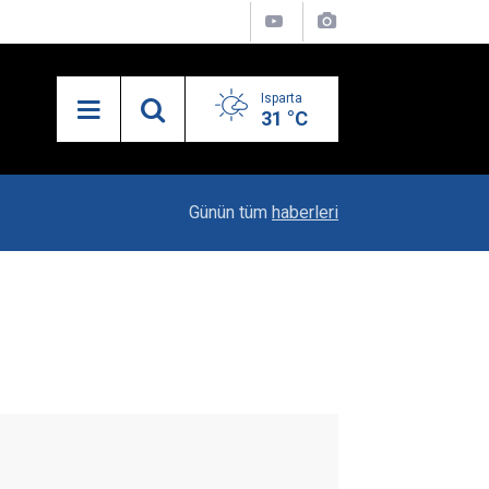
Isparta
31 °C
23:06
"Karacaören Özel Hükümleri Isparta Sanayisinin
Günün tüm
haberleri