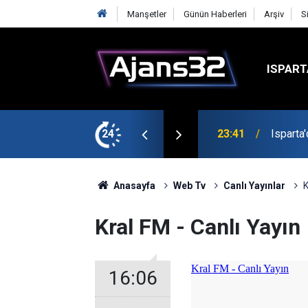
Manşetler
Günün Haberleri
Arşiv
S
ISPART
24
23:21
6 Mart 
Anasayfa
Web Tv
Canlı Yayınlar
K
Kral FM - Canlı Yayın
16:06