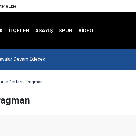
itene Ekle
A
İLÇELER
ASAYİŞ
SPOR
VIDEO
-konya Yolunda Çalışmalar Hız Kesmeden Sürüyor
 Aile Defteri - Fragman
Fragman