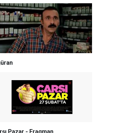
güran
rşı Pazar - Fragman