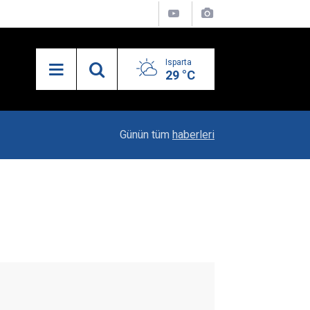
Isparta
29 °C
13:55
Isparta'nın Yatırım Dosyası Devletin Zirvesinde
Günün tüm
haberleri