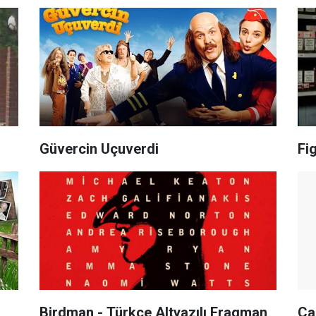
Güvercin Uçuverdi
Fi
Birdman - Türkçe Altyazılı Fragman
Ça