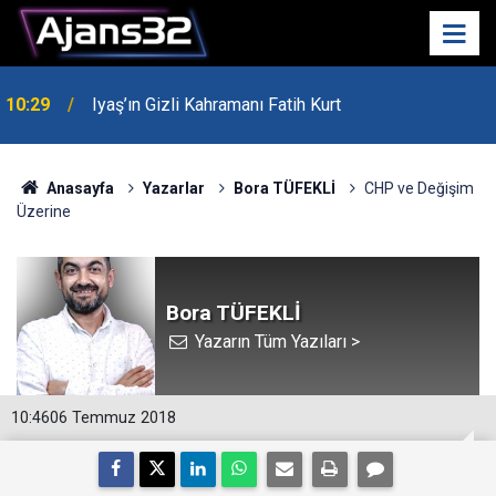
10:29
Iyaş’ın Gizli Kahramanı Fatih Kurt
00:52
Isparta'da Asker Eğlencesinde Kavga Çıktı
Anasayfa
Yazarlar
Bora TÜFEKLİ
CHP ve Değişim
Üzerine
Bora TÜFEKLİ
Yazarın Tüm Yazıları >
10:46
06 Temmuz 2018