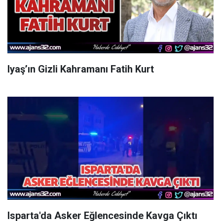
Iyaş’ın Gizli Kahramanı Fatih Kurt
Isparta'da Asker Eğlencesinde Kavga Çıktı