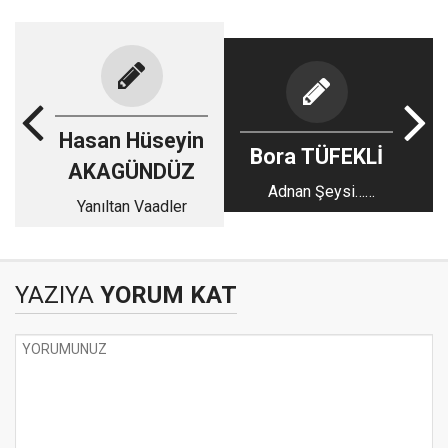
Hasan Hüseyin
Bora TÜFEKLİ
AKAGÜNDÜZ
Adnan Şeysi…
Yanıltan Vaadler
Kedicikler… İsrail… AK
Parti…
YAZIYA
YORUM KAT