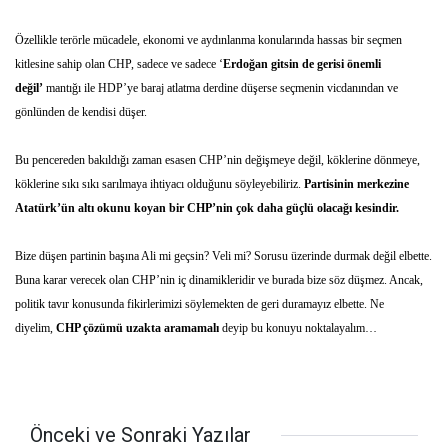
Özellikle terörle mücadele, ekonomi ve aydınlanma konularında hassas bir seçmen
kitlesine sahip olan CHP, sadece ve sadece ‘
Erdoğan gitsin de gerisi önemli
değil’
mantığı ile HDP’ye baraj atlatma derdine düşerse seçmenin vicdanından ve
gönlünden de kendisi düşer.
Bu pencereden bakıldığı zaman esasen CHP’nin değişmeye değil, köklerine dönmeye,
köklerine sıkı sıkı sarılmaya ihtiyacı olduğunu söyleyebiliriz.
Partisinin merkezine
Atatürk’ün altı okunu koyan bir CHP’nin çok daha güçlü olacağı kesindir.
Bize düşen partinin başına Ali mi geçsin? Veli mi? Sorusu üzerinde durmak değil elbette.
Buna karar verecek olan CHP’nin iç dinamikleridir ve burada bize söz düşmez. Ancak,
politik tavır konusunda fikirlerimizi söylemekten de geri duramayız elbette. Ne
diyelim,
CHP çözümü uzakta aramamalı
deyip bu konuyu noktalayalım…
Önceki ve Sonraki Yazılar