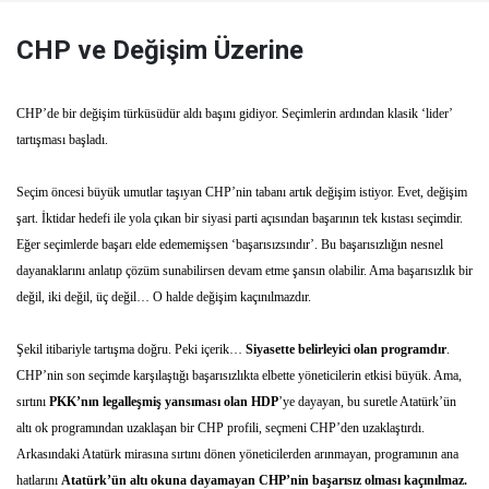
CHP ve Değişim Üzerine
CHP’de bir değişim türküsüdür aldı başını gidiyor. Seçimlerin ardından klasik ‘lider’
tartışması başladı.
Seçim öncesi büyük umutlar taşıyan CHP’nin tabanı artık değişim istiyor. Evet, değişim
şart. İktidar hedefi ile yola çıkan bir siyasi parti açısından başarının tek kıstası seçimdir.
Eğer seçimlerde başarı elde edememişsen ‘başarısızsındır’. Bu başarısızlığın nesnel
dayanaklarını anlatıp çözüm sunabilirsen devam etme şansın olabilir. Ama başarısızlık bir
değil, iki değil, üç değil… O halde değişim kaçınılmazdır.
Şekil itibariyle tartışma doğru. Peki içerik…
Siyasette belirleyici olan programdır
.
CHP’nin son seçimde karşılaştığı başarısızlıkta elbette yöneticilerin etkisi büyük. Ama,
sırtını
PKK’nın legalleşmiş yansıması olan HDP
’ye dayayan, bu suretle Atatürk’ün
altı ok programından uzaklaşan bir CHP profili, seçmeni CHP’den uzaklaştırdı.
Arkasındaki Atatürk mirasına sırtını dönen yöneticilerden arınmayan, programının ana
hatlarını
Atatürk’ün altı okuna dayamayan CHP’nin başarısız olması kaçınılmaz.