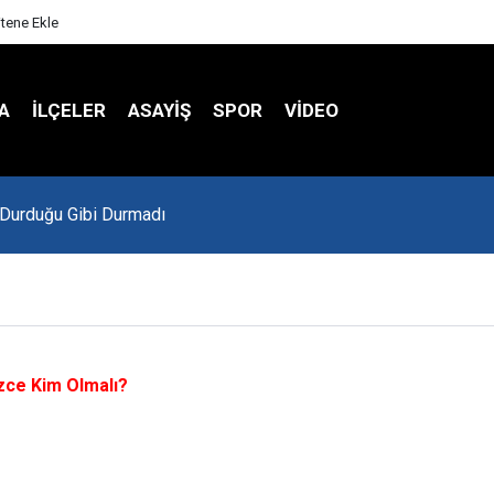
itene Ekle
A
İLÇELER
ASAYİŞ
SPOR
VIDEO
Durduğu Gibi Durmadı
zce Kim Olmalı?