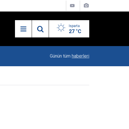
Isparta
27 °C
13:31
Eski Başkanın Aracına Silahlı Saldırı
Günün tüm
haberleri