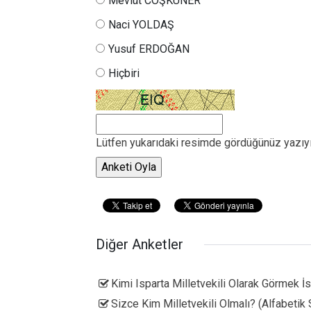
Mevlüt COŞKUNER
Naci YOLDAŞ
Yusuf ERDOĞAN
Hiçbiri
Lütfen yukarıdaki resimde gördüğünüz yazıyı
Diğer Anketler
Kimi Isparta Milletvekili Olarak Görmek İs
Sizce Kim Milletvekili Olmalı? (Alfabetik 