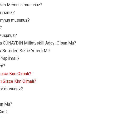
sinden Memnun musunuz?
rirsiniz?
Memnun musunuz?
 ?
 Musunuz?
ya GÜNAYDIN Milletvekili Adayı Olsun Mu?
k Seferleri Sizce Yeterli Mi?
 Yapılmalı?
im?
Sizce Kim Olmalı?
yı Sizce Kim Olmalı?
yor musunuz?
sun Mu?
 Kim?