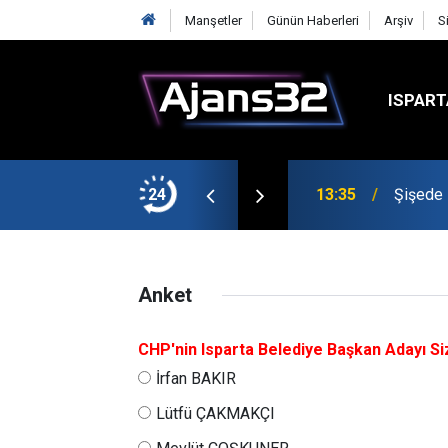
Manşetler
Günün Haberleri
Arşiv
S
ISPART
sı İçin Döndü
24
13:35
Şişede 
Anket
CHP'nin Isparta Belediye Başkan Adayı Si
İrfan BAKIR
Lütfü ÇAKMAKÇI