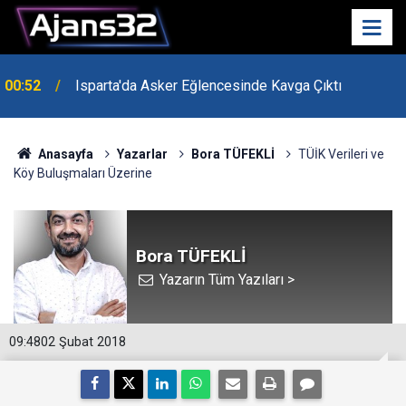
Uzaktan Hasta Değerlendirme Sistemi İle Yeni
21:34
Dönem Başladı
Anasayfa
Yazarlar
Bora TÜFEKLİ
TÜİK Verileri ve
Köy Buluşmaları Üzerine
Bora TÜFEKLİ
Yazarın Tüm Yazıları >
09:48
02 Şubat 2018