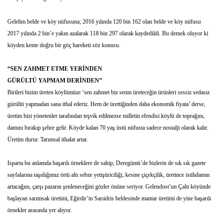
Gelelim belde ve köy nüfusuna; 2016 yılında 120 bin 162 olan belde ve köy nüfusu
2017 yılında 2 bin’e yakın azalarak 118 bin 297 olarak kaydedildi. Bu demek oluyor ki
köyden kente doğru bir göç hareketi söz konusu.
“SEN ZAHMET ETME YERİNDEN
GÜRÜLTÜ YAPMAM DERİNDEN”
Birileri bizim üreten köylümüze ‘sen zahmet biz senin üreteceğin ürünleri sessiz sedasız
gürültü yapmadan sana ithal ederiz. Hem de ürettiğinden daha ekonomik fiyata’ derse,
üretim bizi yönetenler tarafından teşvik edilmezse milletin efendisi köylü de toprağını,
damını bırakıp şehre gelir. Köyde kalan 70 yaş üstü nüfusta sadece nostalji olarak kalır.
Üretim durur. Tarımsal ithalat artar.
Isparta bu anlamda başarılı örneklere de sahip; Deregümü’de bizlerin de sık sık gazete
sayfalarına taşıdığımız örtü altı sebze yetiştiriciliği, kesme çiçekçilik, üretince istihdamın
artacağını, çarşı pazarın şenleneceğini gözler önüne seriyor. Gelendost’un Çaltı köyünde
başlayan sarımsak üretimi, Eğirdir’in Sarıidris beldesinde mantar üretimi de yine başarılı
örnekler arasında yer alıyor.