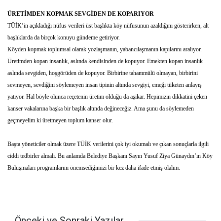
ÜRETİMDEN KOPMAK SEVGİDEN DE KOPARIYOR
TÜİK’in açıkladığı nüfus verileri üst başlıkta köy nüfusunun azaldığını gösterirken, alt
başlıklarda da birçok konuyu gündeme getiriyor.
Köyden kopmak toplumsal olarak yozlaşmanın, yabancılaşmanın kapılarını aralıyor.
Üretimden kopan insanlık, aslında kendisinden de kopuyor. Emekten kopan insanlık
aslında sevgiden, hoşgörüden de kopuyor. Birbirine tahammülü olmayan, birbirini
sevmeyen, sevdiğini söylemeyen insan tipinin altında sevgiyi, emeği tüketen anlayış
yatıyor. Hal böyle olunca reçetenin üretim olduğu da aşikar. Hepimizin dikkatini çeken
kanser vakalarına başka bir başlık altında değineceğiz. Ama şunu da söylemeden
geçmeyelim ki üretmeyen toplum kanser olur.
Başta yöneticiler olmak üzere TÜİK verilerini çok iyi okumalı ve çıkan sonuçlarla ilgili
ciddi tedbirler almalı. Bu anlamda Belediye Başkanı Sayın Yusuf Ziya Günaydın’ın Köy
Buluşmaları programlarını önemsediğimizi bir kez daha ifade etmiş olalım.
Önceki ve Sonraki Yazılar