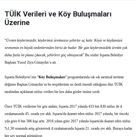
TÜİK Verileri ve Köy Buluşmaları
Üzerine
“
Üreten köylerimizdir, köylerimiz üretmezse şehirler aç kalır. Köyü ve köylümüzü
sevmemin en büyük nedenlerinden birisi de budur. Bir gün köylerimizdeki üretim çok
daha fazla ön plana çıkacak, şehirlere göç olmayacak
” Bu sözler Isparta Belediye
Başkanı Yusuf Ziya Günaydın’a ait.
Isparta Belediyesi’nin “
Köy Buluşmaları
” programlarında sık sık tarımsal üretime
değinen Başkan Günaydın’ın bu tespitlerinin ne denli önemli olduğunu dün TÜİK
tarafından açıklanan nüfus verileri bir kez daha gözler önüne serdi.
Önce TÜİK verilerine bir göz atalım; Isparta 2017 yılında 433 bin 830 nüfus ile il
sıralamasında 45. sırada yer aldı. Isparta'da ikamet eden nüfus 2017 yılında, bir önceki
yıla göre 6 bin 506 kişi arttı. 2016 yılına göre 2017 yılında Isparta'da ikamet eden nüfus
%1,50 oranında artış göstererek il sıralamasında Isparta 21. sırada yer aldı. Buraya kadar
her şey normal görünüyor.