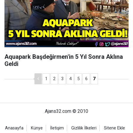
Aquapark Başdeğirmen'in 5 Yıl Sonra Aklına
Geldi
1
2
3
4
5
6
7
Ajans32.com © 2010
Anasayfa
Künye
İletişim
Gizlilik İlkeleri
Sitene Ekle